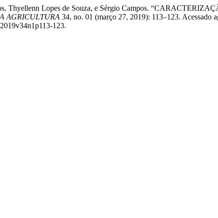
 de Barros, Thyellenn Lopes de Souza, e Sérgio Campos. “C
NA AGRICULTURA
34, no. 01 (março 27, 2019): 113–123. Acessado a
ric.2019v34n1p113-123.