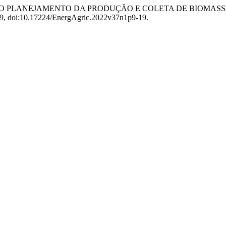
CO PARA O PLANEJAMENTO DA PRODUÇÃO E COLETA DE BIO
9-19, doi:10.17224/EnergAgric.2022v37n1p9-19.