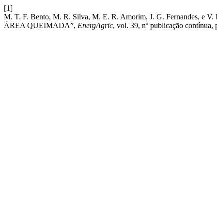
[1]
M. T. F. Bento, M. R. Silva, M. E. R. Amorim, J. G. Fernand
ÁREA QUEIMADA”,
EnergAgric
, vol. 39, nº publicação contínua,