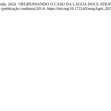
 Lima de Almeida. 2024. “(RE)PENSANDO O CASO DA LAGOA DO
 (publicação contínua):201-6. https://doi.org/10.17224/EnergAgric.2