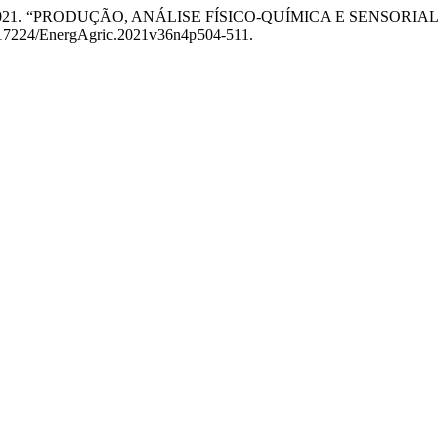
ini Filho. 2021. “PRODUÇÃO, ANÁLISE FÍSICO-QUÍMICA E SENSORIAL
10.17224/EnergAgric.2021v36n4p504-511.