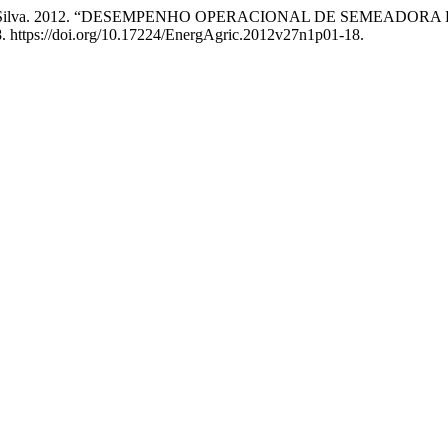
to Arbex da Silva. 2012. “DESEMPENHO OPERACIONAL DE SEM
. https://doi.org/10.17224/EnergAgric.2012v27n1p01-18.