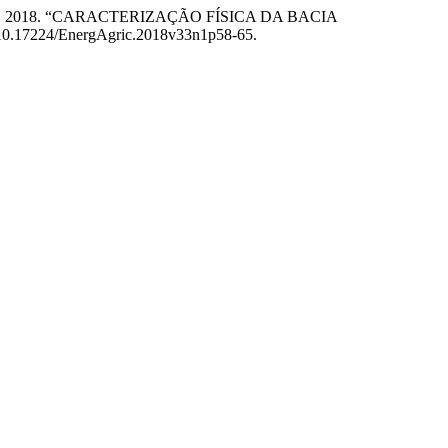
io Campos. 2018. “CARACTERIZAÇÃO FÍSICA DA BACIA
rg/10.17224/EnergAgric.2018v33n1p58-65.