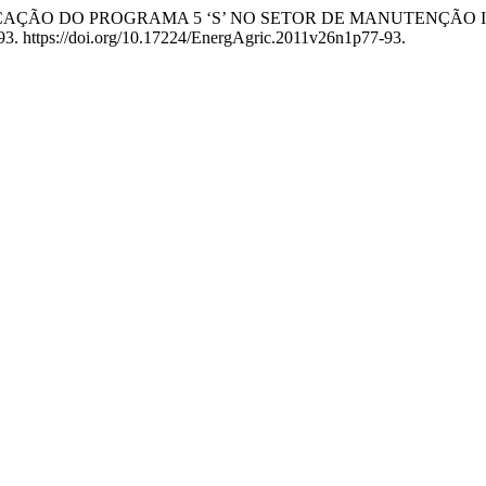
 2011. “APLICAÇÃO DO PROGRAMA 5 ‘S’ NO SETOR DE MANUT
93. https://doi.org/10.17224/EnergAgric.2011v26n1p77-93.