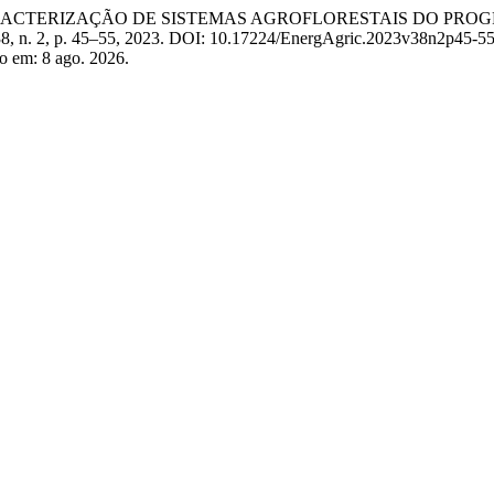
s. CARACTERIZAÇÃO DE SISTEMAS AGROFLORESTAIS DO P
 38, n. 2, p. 45–55, 2023. DOI: 10.17224/EnergAgric.2023v38n2p45-55
so em: 8 ago. 2026.