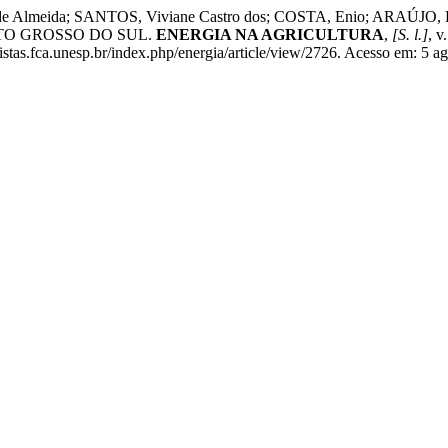
 de Almeida; SANTOS, Viviane Castro dos; COSTA, Enio; ARAÚ
TO GROSSO DO SUL.
ENERGIA NA AGRICULTURA
,
[S. l.]
, v
tas.fca.unesp.br/index.php/energia/article/view/2726. Acesso em: 5 ag