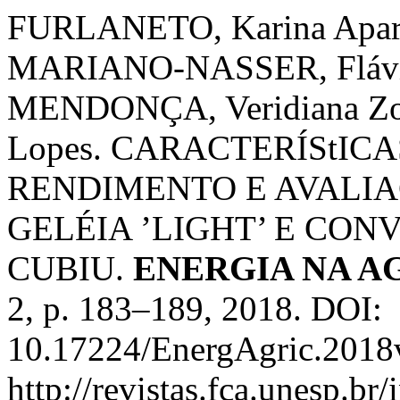
FURLANETO, Karina Apare
MARIANO-NASSER, Flávia 
MENDONÇA, Veridiana Zoc
Lopes. CARACTERÍStICA
RENDIMENTO E AVALI
GELÉIA ’LIGHT’ E CO
CUBIU.
ENERGIA NA A
2, p. 183–189, 2018. DOI:
10.17224/EnergAgric.2018
http://revistas.fca.unesp.br