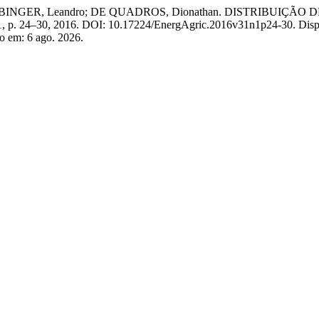
 TAUBINGER, Leandro; DE QUADROS, Dionathan. DISTRIBU
. 1, p. 24–30, 2016. DOI: 10.17224/EnergAgric.2016v31n1p24-30. Disp
so em: 6 ago. 2026.