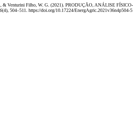
ri, M. M. P. ., & Venturini Filho, W. G. (2021). PRODUÇÃO, AN
6
(4), 504–511. https://doi.org/10.17224/EnergAgric.2021v36n4p504-5