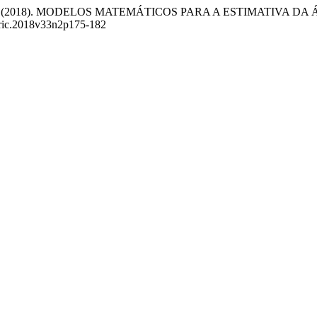
veira, A. B. de. (2018). MODELOS MATEMÁTICOS PARA A ESTIMA
Agric.2018v33n2p175-182