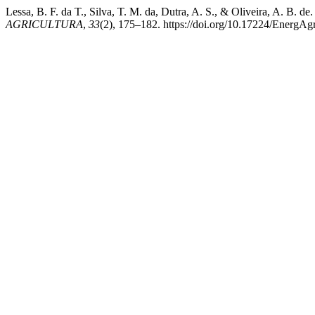
Lessa, B. F. da T., Silva, T. M. da, Dutra, A. S., & Oli
AGRICULTURA
,
33
(2), 175–182. https://doi.org/10.17224/Energ