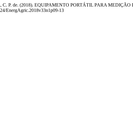
J. G., & Lima, C. P. de. (2018). EQUIPAMENTO PORTÁTIL PARA
17224/EnergAgric.2018v33n1p09-13