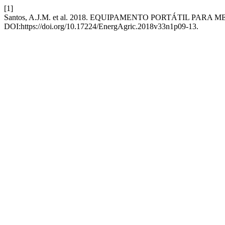
[1]
Santos, A.J.M. et al. 2018. EQUIPAMENTO PORTÁTIL P
DOI:https://doi.org/10.17224/EnergAgric.2018v33n1p09-13.