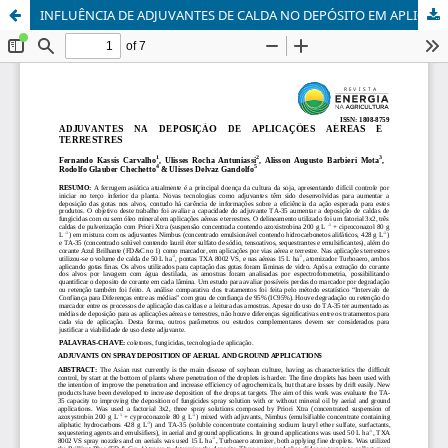
INFLUÊNCIA DE ADJUVANTES DE CALDA NO DEPÓSITO EM APLICAÇÕES AÉREAS E TERRESTRES