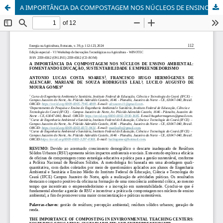
A IMPORTÂNCIA DA COMPOSTAGEM NOS NÚCLEOS DE ENSINO AMBIENTAL: FOMENTANDO EDUCAÇÃO, SUSTENTABILIDADE E EMPREENDEDORISMO