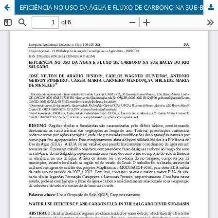
EFICIÊNCIA NO USO DA ÁGUA E FLUXO DE CARBONO NA SUB-BACIA DO RIO SALGADO