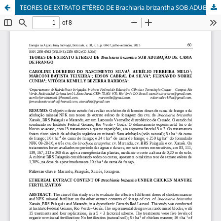
TEORES DE EXTRATO ETÉREO DE Brachiaria brizantha SOB ADUBAÇÃO DE CAMA DE FRANGO