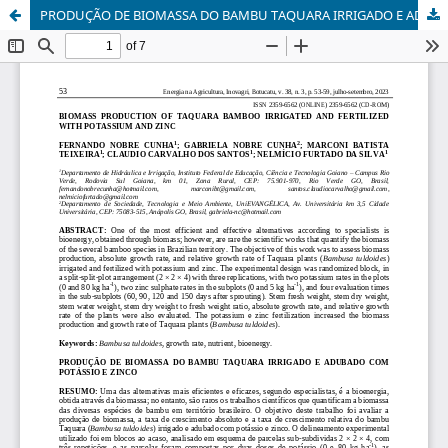
PRODUÇÃO DE BIOMASSA DO BAMBU TAQUARA IRRIGADO E ADUBADO COM POTÁSSIO E ZINCO