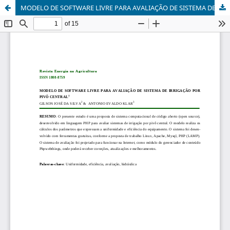
MODELO DE SOFTWARE LIVRE PARA AVALIAÇÃO DE SISTEMA DE IRRIGAÇÃO POR PIVÔ CENTRAL