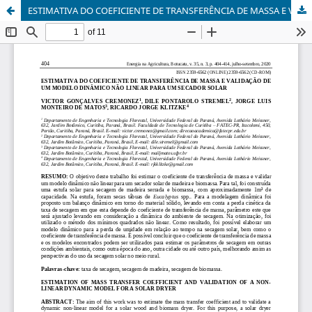
ESTIMATIVA DO COEFICIENTE DE TRANSFERÊNCIA DE MASSA E VALIDAÇÃO DE UM MODELO DINÂMICO NÃO LINEAR PARA UM SECADOR SOLAR