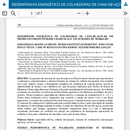
DESEMPENHO ENERGÉTICO DE COLHEDORAS DE CANA-DE-AÇÚCAR EM DIFERENTES PRODUTIVIDADES AGRÍCOLAS E VELOCIDADES DE TRABALHO