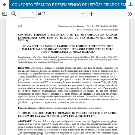
CONFORTO TÉRMICO E DESEMPENHO DE LEITÕES CRIADOS EM GAIOLAS ENRIQUECIDAS COM PISO DE RESÍDUOS DE EVA (ETILENO-ACETATO DE VINILA)