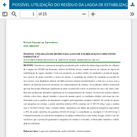
POSSÍVEL UTILIZAÇÃO DO RESÍDUO DA LAGOA DE ESTABILIZAÇÃO COMO FONTE ENERGÉTICA