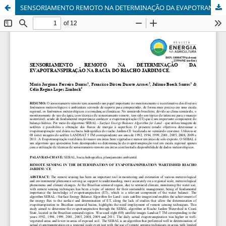
SENSORIAMENTO REMOTO NA DETERMINAÇÃO DA EVAPOTRANSPIRAÇÃO NA BACIA DO RIACHO JARDIM/CE.